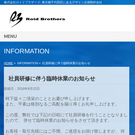
株式会社ロイドブラザーズ- 東京都千代田区にあるデザイン企画制作会社
MENU
INFORMATION
HOME
»
INFORMATION »
社員研修に伴う臨時休業のお知らせ
社員研修に伴う臨時休業のお知らせ
投稿日：2016年8月22日
時下益々ご清栄のこととお慶び申し上げます。
また、平素は格別なるご高配を賜り厚くお礼申し上げます。
この度、弊社では下記の日程にて社員研修を行うこととなりまし
たので、 併せて臨時休業のお知らせをさせて頂きます。
お客様・取引先様にはご不憫、ご迷惑をお掛け致しますが、 何