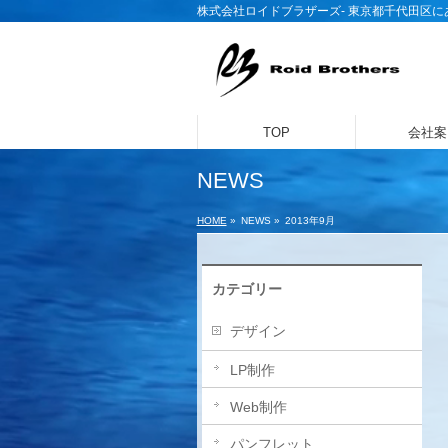
株式会社ロイドブラザーズ- 東京都千代田区
TOP
会社案
NEWS
HOME
»
NEWS »
2013年9月
カテゴリー
デザイン
LP制作
Web制作
パンフレット